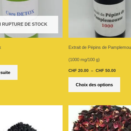
Les
optio
N RUPTURE DE STOCK
peuve
être
x
Extrait de Pépins de Pamplemo
chois
(1000 mg/100 g)
sur
CHF
20.00
–
CHF
50.00
 suite
la
Choix des options
page
du
produi