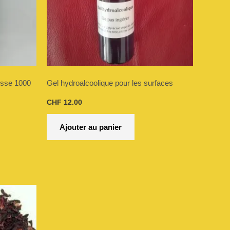
ns
nt
usse 1000
Gel hydroalcoolique pour les surfaces
ies
CHF
12.00
Ajouter au panier
t