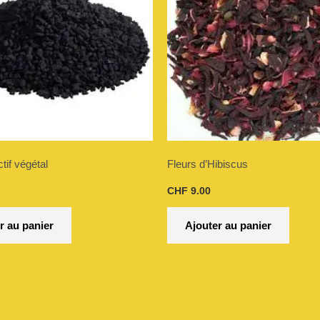
tif végétal
Fleurs d’Hibiscus
CHF
9.00
r au panier
Ajouter au panier