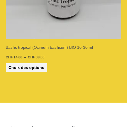
sur
la
page
du
Basilic tropical (Ocimum basilicum) BIO 10-30 ml
produit
CHF
14.00
–
CHF
38.00
Choix des options