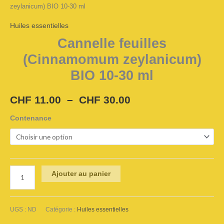
zeylanicum) BIO 10-30 ml
ml
Huiles essentielles
Cannelle feuilles
(Cinnamomum zeylanicum)
BIO 10-30 ml
CHF
11.00
–
CHF
30.00
Contenance
Ajouter au panier
Alternative:
UGS :
ND
Catégorie :
Huiles essentielles