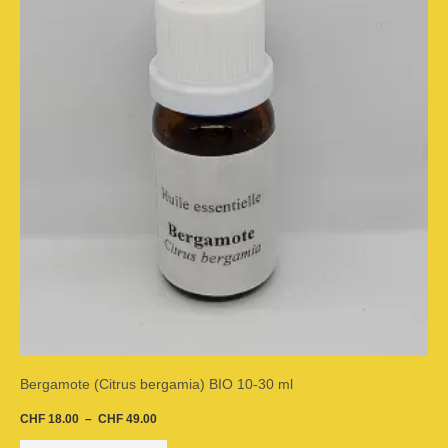
variations.
Les
options
peuvent
être
choisies
sur
la
page
du
Bergamote (Citrus bergamia) BIO 10-30 ml
produit
CHF
18.00
–
CHF
49.00