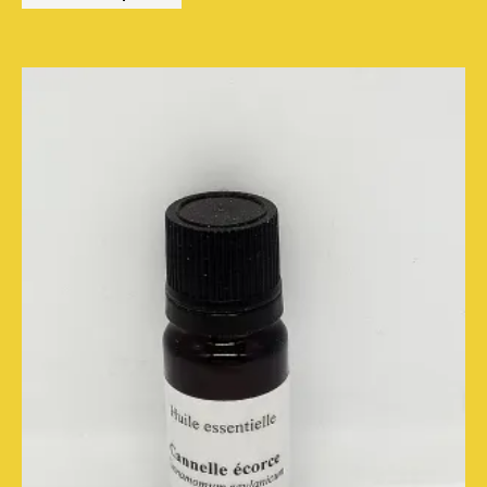
Ce
produit
a
plusieurs
variations.
Les
options
peuvent
être
choisies