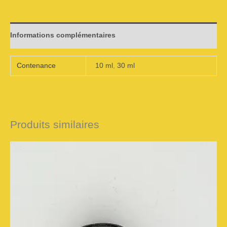
Informations complémentaires
Contenance
10 ml
,
30 ml
Produits similaires
Plage
Ce
de
prix :
CHF 12.00
produit
à
CHF 32.00
a
plusieurs