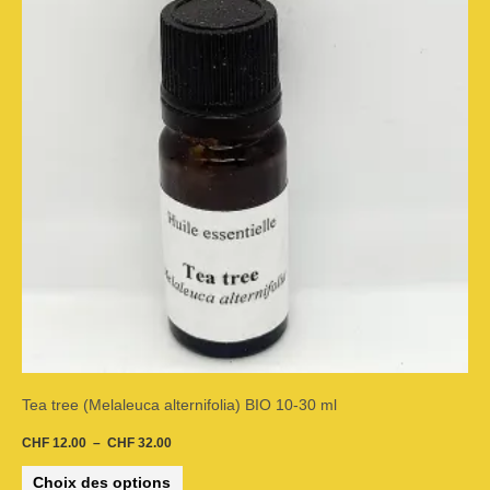
variations.
Les
options
peuvent
être
choisies
sur
la
page
du
Tea tree (Melaleuca alternifolia) BIO 10-30 ml
produit
CHF
12.00
–
CHF
32.00
Choix des options