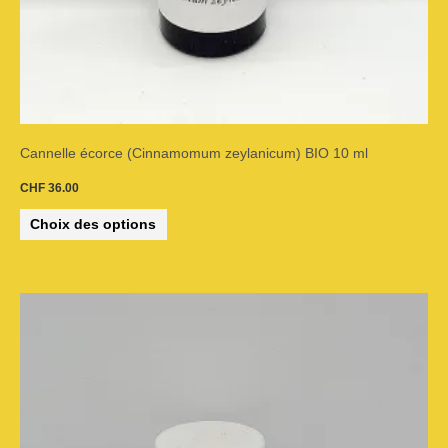
sur
la
page
du
Cannelle écorce (Cinnamomum zeylanicum) BIO 10 ml
produit
CHF
36.00
Choix des options
Plage
Ce
de
prix :
CHF 18.00
produit
à
CHF 49.00
a
plusieurs