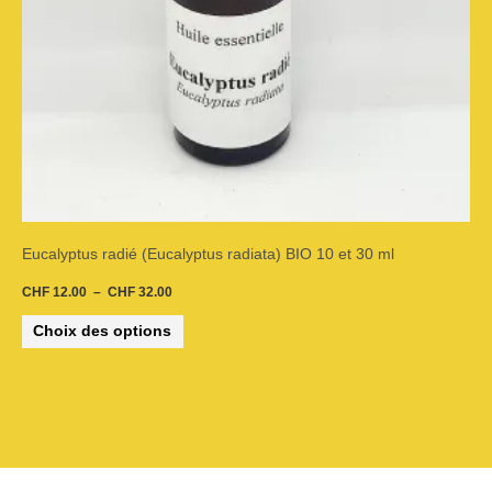
être
choisies
sur
la
page
du
Eucalyptus radié (Eucalyptus radiata) BIO 10 et 30 ml
produit
CHF
12.00
–
CHF
32.00
Choix des options