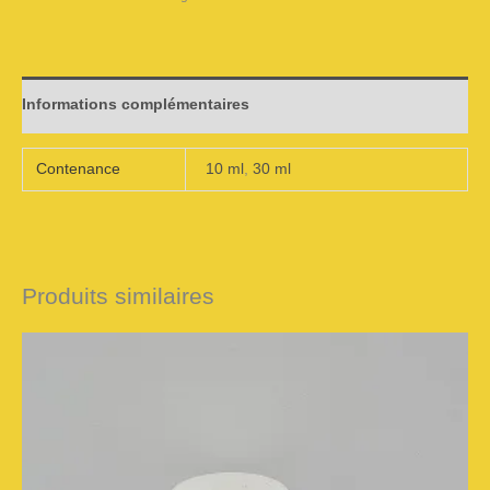
Informations complémentaires
Contenance
10 ml
,
30 ml
Produits similaires
Plage
Ce
de
prix :
CHF 18.00
produit
à
CHF 49.00
a
plusieurs