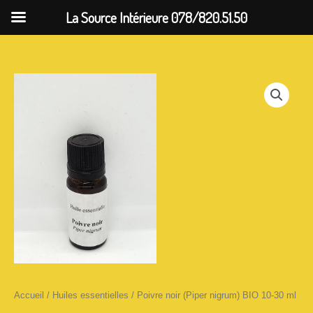
Aller
La Source Intérieure 078/820.51.50
au
contenu
Plage
quantité
de
de
prix :
Poivre
CHF 19.00
noir
à
(Piper
CHF 51.00
nigrum)
BIO
10-
Accueil
/
Huiles essentielles
/ Poivre noir (Piper nigrum) BIO 10-30 ml
30