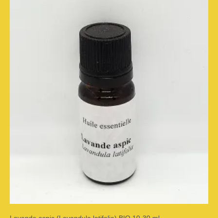
a
plusieurs
variations.
Les
options
peuvent
être
choisies
sur
la
page
du