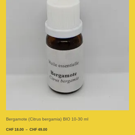
variations.
Les
options
peuvent
être
choisies
sur
la
page
du
Bergamote (Citrus bergamia) BIO 10-30 ml
produit
CHF
18.00
–
CHF
49.00