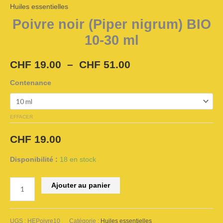
Huiles essentielles
ml
Poivre noir (Piper nigrum) BIO
10-30 ml
CHF
19.00
–
CHF
51.00
Contenance
EFFACER
CHF
19.00
Disponibilité :
18 en stock
Ajouter au panier
Alternative:
UGS :
HEPoivre10
Catégorie :
Huiles essentielles