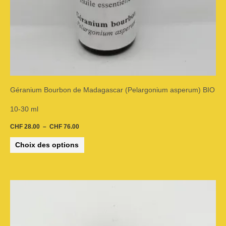
sur
la
page
du
Géranium Bourbon de Madagascar (Pelargonium asperum) BIO
produit
10-30 ml
CHF
28.00
–
CHF
76.00
Choix des options
Plage
Ce
de
prix :
CHF 14.00
produit
à
CHF 38.00