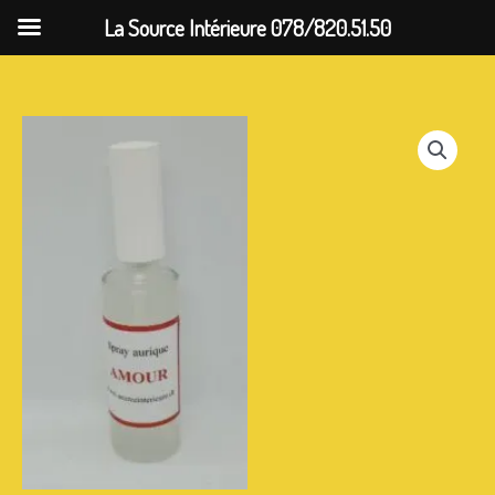
Aller
La Source Intérieure 078/820.51.50
au
contenu
quantité
de
Spray
aurique
Amour
30
ml