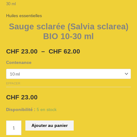
30 ml
ml
Huiles essentielles
Sauge sclarée (Salvia sclarea)
BIO 10-30 ml
CHF
23.00
–
CHF
62.00
Contenance
EFFACER
CHF
23.00
Disponibilité :
5 en stock
Ajouter au panier
Alternative: