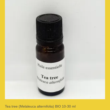
plusieurs
variations.
Les
options
peuvent
être
choisies
sur
la
page
du
Tea tree (Melaleuca alternifolia) BIO 10-30 ml
produit