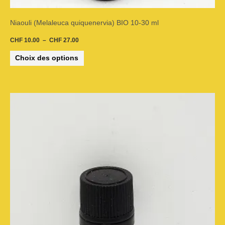
du
Niaouli (Melaleuca quiquenervia) BIO 10-30 ml
produit
CHF
10.00
–
CHF
27.00
Choix des options
Plage
Ce
de
prix :
CHF 16.00
produit
à
CHF 43.00
a
plusieurs
variations.
Les
options