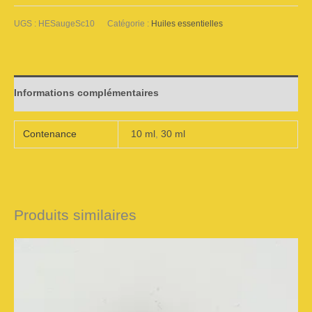
UGS :
HESaugeSc10
Catégorie :
Huiles essentielles
Informations complémentaires
Contenance
10 ml
,
30 ml
Produits similaires
Plage
Ce
de
prix :
CHF 12.00
produit
à
CHF 32.00
a