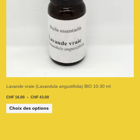
peuvent
être
choisies
sur
la
page
du
Lavande vraie (Lavandula angustifolia) BIO 10-30 ml
produit
CHF
16.00
–
CHF
43.00
Choix des options